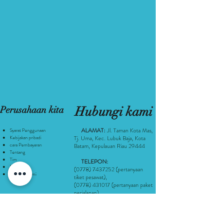
Perusahaan kita
Hubungi kami
ALAMAT:
Jl. Taman Kota Mas,
Syarat Penggunaan
Kebijakan pribadi
Tj. Uma, Kec. Lubuk Baja, Kota
cara Pembayaran
Batam, Kepulauan Riau 29444
Tentang
Tim
TELEPON:
Pelayaran
(0778) 7437252
(pertanyaan
Hubungi kami
tiket pesawat
),
(0778) 431017
(pertanyaan paket
perjalanan),
+62 811 7011621
(paket perjalanan
atau pertanyaan lainnya)
(Hari kerja 8 pagi sampai 5 sore)