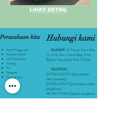
LIHAT DETAIL
Perusahaan kita
Hubungi kami
ALAMAT:
Jl. Taman Kota Mas,
Syarat Penggunaan
Kebijakan pribadi
Tj. Uma, Kec. Lubuk Baja, Kota
cara Pembayaran
Batam, Kepulauan Riau 29444
Tentang
Tim
TELEPON:
Pelayaran
(0778) 7437252
(pertanyaan
Hubungi kami
tiket pesawat
),
(0778) 431017
(pertanyaan paket
perjalanan),
+62 811 7011621
(paket perjalanan
atau pertanyaan lainnya)
(Hari kerja 8 pagi sampai 5 sore)
(Akhir pekan 8 pagi sampai 5 sore)
FACEBOOK:
facebook.com/DesindoTour/
SITUS AFILIASI: