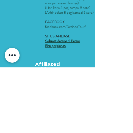
atau pertanyaan lainnya)
(Hari kerja 8 pagi sampai 5 sore)
(Akhir pekan 8 pagi sampai 5 sore)
FACEBOOK:
facebook.com/DesindoTour/
SITUS AFILIASI:
Selamat datang di Batam
Biro perjalanan
Affiliated
Sites:
Welcome to Batam
Travel Agent
Metode Pembayaran
061 292 3688