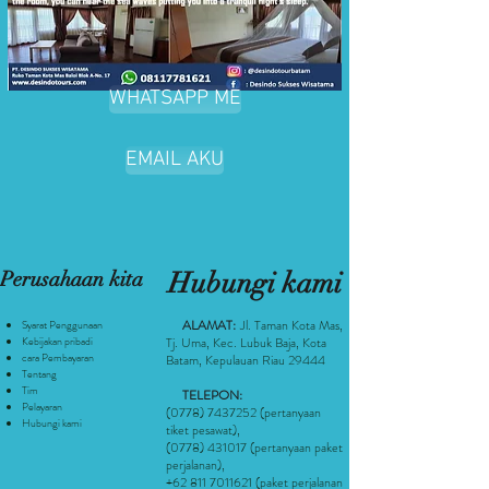
WHATSAPP ME
EMAIL AKU
Perusahaan kita
Hubungi kami
ALAMAT:
Jl. Taman Kota Mas,
Syarat Penggunaan
Kebijakan pribadi
Tj. Uma, Kec. Lubuk Baja, Kota
cara Pembayaran
Batam, Kepulauan Riau 29444
Tentang
Tim
TELEPON:
Pelayaran
(0778) 7437252
(pertanyaan
Hubungi kami
tiket pesawat
),
(0778) 431017
(pertanyaan paket
perjalanan),
+62 811 7011621
(paket perjalanan