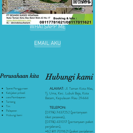
WHATSAPP ME
EMAIL AKU
Perusahaan kita
Hubungi kami
ALAMAT:
Jl. Taman Kota Mas,
Syarat Penggunaan
Kebijakan pribadi
Tj. Uma, Kec. Lubuk Baja, Kota
cara Pembayaran
Batam, Kepulauan Riau 29444
Tentang
Tim
TELEPON:
Pelayaran
(0778) 7437252
(pertanyaan
Hubungi kami
tiket pesawat
),
(0778) 431017
(pertanyaan paket
perjalanan),
+62 811 7011621
(paket perjalanan