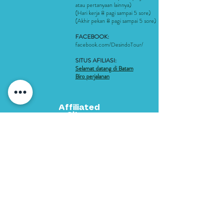
atau pertanyaan lainnya)
(Hari kerja 8 pagi sampai 5 sore)
(Akhir pekan 8 pagi sampai 5 sore)
FACEBOOK:
facebook.com/DesindoTour/
SITUS AFILIASI:
Selamat datang di Batam
Biro perjalanan
Affiliated
Sites:
Welcome to Batam
Travel Agent
Metode Pembayaran
061 292 3688