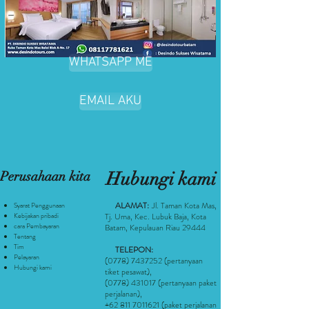
WHATSAPP ME
EMAIL AKU
Perusahaan kita
Hubungi kami
ALAMAT:
Jl. Taman Kota Mas,
Syarat Penggunaan
Kebijakan pribadi
Tj. Uma, Kec. Lubuk Baja, Kota
cara Pembayaran
Batam, Kepulauan Riau 29444
Tentang
Tim
TELEPON:
Pelayaran
(0778) 7437252
(pertanyaan
Hubungi kami
tiket pesawat
),
(0778) 431017
(pertanyaan paket
perjalanan),
+62 811 7011621
(paket perjalanan