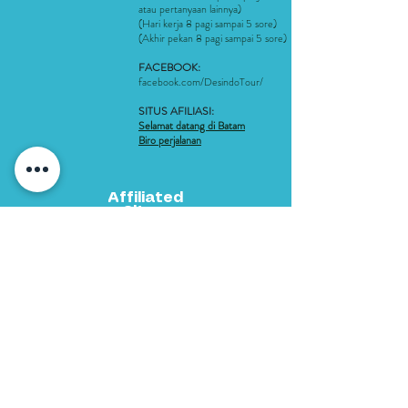
atau pertanyaan lainnya)
(Hari kerja 8 pagi sampai 5 sore)
(Akhir pekan 8 pagi sampai 5 sore)
FACEBOOK:
facebook.com/DesindoTour/
SITUS AFILIASI:
Selamat datang di Batam
Biro perjalanan
Affiliated
Sites:
Welcome to Batam
Travel Agent
Metode Pembayaran
061 292 3688