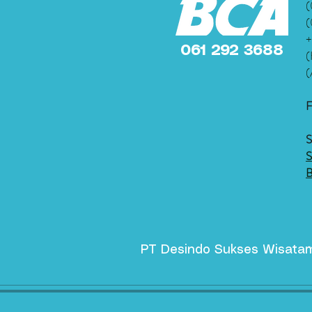
(
(
+
061 292 3688
(
(
S
S
B
PT Desindo Sukses Wisata