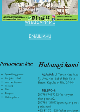
WHATSAPP ME
EMAIL AKU
Perusahaan kita
Hubungi kami
ALAMAT:
Jl. Taman Kota Mas,
Syarat Penggunaan
Kebijakan pribadi
Tj. Uma, Kec. Lubuk Baja, Kota
cara Pembayaran
Batam, Kepulauan Riau 29444
Tentang
Tim
TELEPON:
Pelayaran
(0778) 7437252
(pertanyaan
Hubungi kami
tiket pesawat
),
(0778) 431017
(pertanyaan paket
perjalanan),
+62 811 7011621
(paket perjalanan