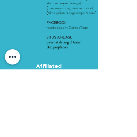
atau pertanyaan lainnya)
(Hari kerja 8 pagi sampai 5 sore)
(Akhir pekan 8 pagi sampai 5 sore)
FACEBOOK:
facebook.com/DesindoTour/
SITUS AFILIASI:
Selamat datang di Batam
Biro perjalanan
Affiliated
Sites:
Welcome to Batam
Travel Agent
Metode Pembayaran
061 292 3688